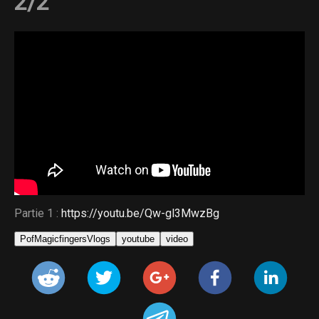
2/2
Partie 1 :
https://youtu.be/Qw-gl3MwzBg
PofMagicfingersVlogs
youtube
video