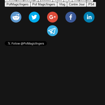
PofMagicfingers
Pof Magicfingers
Vlog
Contre Jour
PS4